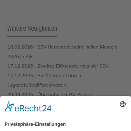
Weitere Neuigkeiten
18.02.2026 - SSV Hennstedt beim Hallen Masters
2026 in Kiel
17.12.2025 - Zweites Elfmeterturnier der SSV
17.12.2025 - Ballübergabe durch
Jugendfußballförderverein
29.09.2025 - Übergabe der PV-Anlage
23.07.2025 - Fit bis ins hohe Alter
17.05.2025 - VR Bank Westküste sponsert TTSG
Hennstedt/Linden